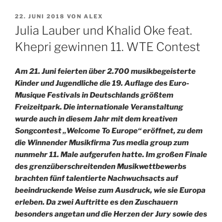
VERÖFFENTLICHT
22. JUNI 2018
VON
ALEX
AM
Julia Lauber und Khalid Oke feat.
Khepri gewinnen 11. WTE Contest
Am 21. Juni feierten über 2.700 musikbegeisterte
Kinder und Jugendliche die 19. Auflage des Euro-
Musique Festivals in Deutschlands größtem
Freizeitpark. Die internationale Veranstaltung
wurde auch in diesem Jahr mit dem kreativen
Songcontest „Welcome To Europe“ eröffnet, zu dem
die Winnender Musikfirma 7us media group zum
nunmehr 11. Male aufgerufen hatte. Im großen Finale
des grenzüberschreitenden Musikwettbewerbs
brachten fünf talentierte Nachwuchsacts auf
beeindruckende Weise zum Ausdruck, wie sie Europa
erleben. Da zwei Auftritte es den Zuschauern
besonders angetan und die Herzen der Jury sowie des