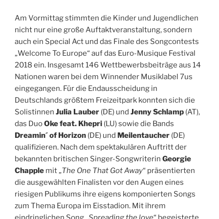
Am Vormittag stimmten die Kinder und Jugendlichen
nicht nur eine große Auftaktveranstaltung, sondern
auch ein Special Act und das Finale des Songcontests
„Welcome To Europe“ auf das Euro-Musique Festival
2018 ein. Insgesamt 146 Wettbewerbsbeiträge aus 14
Nationen waren bei dem Winnender Musiklabel 7us
eingegangen. Für die Endausscheidung in
Deutschlands größtem Freizeitpark konnten sich die
Solistinnen
Julia Lauber
(DE) und
Jenny Schlamp
(AT),
das Duo
Oke feat. Khepri
(LU) sowie die Bands
Dreamin´ of Horizon
(DE) und
Meilentaucher
(DE)
qualifizieren. Nach dem spektakulären Auftritt der
bekannten britischen Singer-Songwriterin
Georgie
Chapple
mit „
The One That Got Away
“ präsentierten
die ausgewählten Finalisten vor den Augen eines
riesigen Publikums ihre eigens komponierten Songs
zum Thema Europa im Eisstadion. Mit ihrem
eindringlichen Song „
Spreading the love
“ begeisterte