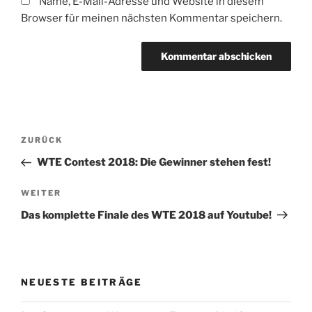
Name, E-Mail-Adresse und Website in diesem
Browser für meinen nächsten Kommentar speichern.
Beitragsnavigation
Vorheriger
ZURÜCK
Beitrag
WTE Contest 2018: Die Gewinner stehen fest!
Nächster
WEITER
Beitrag
Das komplette Finale des WTE 2018 auf Youtube!
NEUESTE BEITRÄGE