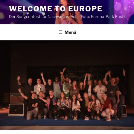
Zum
WELCOME TO EUROPE
Inhalt
Der Songcontest für Nachwuchs-Acts (Foto: Europa-Park Rust)
springen
Menü