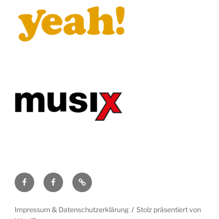
Facebook
Artists
Impressum
for
&
Europe
Datenschutzerklärung
Impressum & Datenschutzerklärung
Stolz präsentiert von
e.V.