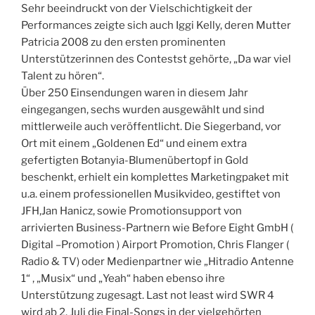
Sehr beeindruckt von der Vielschichtigkeit der
Performances zeigte sich auch Iggi Kelly, deren Mutter
Patricia 2008 zu den ersten prominenten
Unterstützerinnen des Contestst gehörte, „Da war viel
Talent zu hören“.
Über 250 Einsendungen waren in diesem Jahr
eingegangen, sechs wurden ausgewählt und sind
mittlerweile auch veröffentlicht. Die Siegerband, vor
Ort mit einem „Goldenen Ed“ und einem extra
gefertigten Botanyia-Blumenübertopf in Gold
beschenkt, erhielt ein komplettes Marketingpaket mit
u.a. einem professionellen Musikvideo, gestiftet von
JFH,Jan Hanicz, sowie Promotionsupport von
arrivierten Business-Partnern wie Before Eight GmbH (
Digital –Promotion ) Airport Promotion, Chris Flanger (
Radio & TV) oder Medienpartner wie „Hitradio Antenne
1“ , „Musix“ und „Yeah“ haben ebenso ihre
Unterstützung zugesagt. Last not least wird SWR 4
wird ab 2. Juli die Final-Songs in der vielgehörten