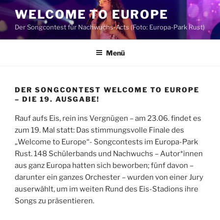
Zum
WELCOME TO EUROPE
Inhalt
Der Songcontest für Nachwuchs-Acts (Foto: Europa-Park Rust)
springen
Menü
DER SONGCONTEST WELCOME TO EUROPE
– DIE 19. AUSGABE!
Rauf aufs Eis, rein ins Vergnügen – am 23.06. findet es
zum 19. Mal statt: Das stimmungsvolle Finale des
„Welcome to Europe“- Songcontests im Europa-Park
Rust. 148 Schülerbands und Nachwuchs – Autor*innen
aus ganz Europa hatten sich beworben; fünf davon –
darunter ein ganzes Orchester – wurden von einer Jury
auserwählt, um im weiten Rund des Eis-Stadions ihre
Songs zu präsentieren.