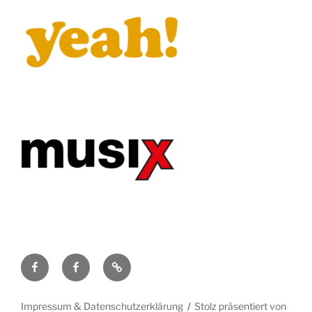
Facebook
Artists
Impressum
for
&
Europe
Datenschutzerklärung
Impressum & Datenschutzerklärung
Stolz präsentiert von