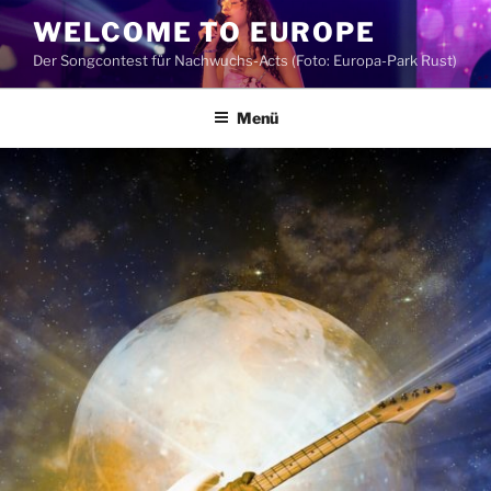
Zum
WELCOME TO EUROPE
Inhalt
Der Songcontest für Nachwuchs-Acts (Foto: Europa-Park Rust)
springen
Menü