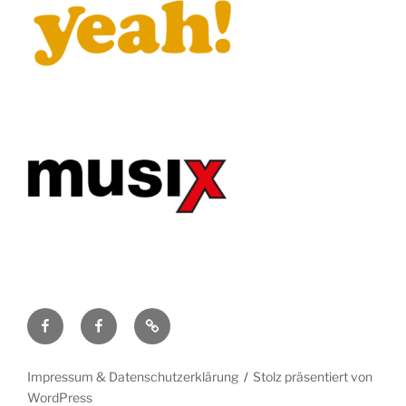
Facebook
Artists
Impressum
for
&
Europe
Datenschutzerklärung
Impressum & Datenschutzerklärung
Stolz präsentiert von
e.V.
WordPress