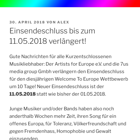
VERÖFFENTLICHT
30. APRIL 2018
VON
ALEX
AM
Einsendeschluss bis zum
11.05.2018 verlängert!
Gute Nachrichten für alle Kurzentschlossenen
Musikliebhaber: Der Artists for Europe e.V. und die 7us
media group Gmbh verlängern den Einsendeschluss
für den diesjährigen Welcome To Europe Wettbewerb
um 10 Tage! Neuer Einsendeschluss ist der
11.05.2018
statt wie bisher der 01.05.2018.
Junge Musiker und/oder Bands haben also noch
anderthalb Wochen mehr Zeit, ihren Song
für
ein
offenes Europa, für Toleranz, Völkerfreundschaft und
gegen
Fremdenhass, Homophobie und Gewalt
einzusenden.