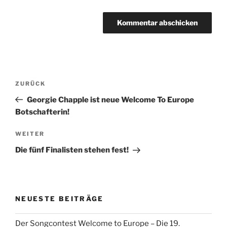
Beitragsnavigation
Vorheriger
ZURÜCK
Beitrag
Georgie Chapple ist neue Welcome To Europe
Botschafterin!
Nächster
WEITER
Beitrag
Die fünf Finalisten stehen fest!
NEUESTE BEITRÄGE
Der Songcontest Welcome to Europe – Die 19.