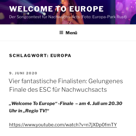
Zum
WELCOME TO EUROPE
Inhalt
Der Songcontest für Nachwuchs-Acts (Foto: Europa-Park Rust)
springen
Menü
SCHLAGWORT:
EUROPA
VERÖFFENTLICHT
9. JUNI 2020
AM
Vier fantastische Finalisten: Gelungenes
Finale des ESC für Nachwuchsacts
„Welcome To Europe“ -Finale – am
4. Juli um 20.30
Uhr in „Regio TV!“
https://www.youtube.com/watch?v=n7jXDp0fmTY