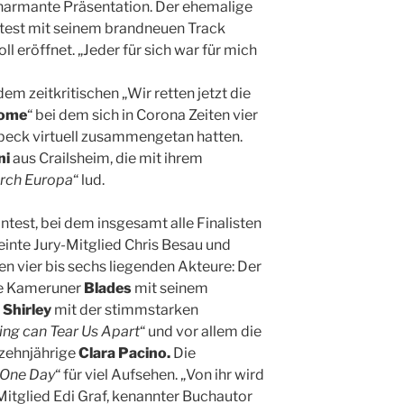
harmante Präsentation. Der ehemalige
est mit seinem brandneuen Track
 eröffnet. „Jeder für sich war für mich
em zeitkritischen „Wir retten jetzt die
Home
“ bei dem sich in Corona Zeiten vier
eck virtuell zusammengetan hatten.
ni
aus Crailsheim, die mit ihrem
urch Europa
“ lud.
ontest, bei dem insgesamt alle Finalisten
einte Jury-Mitglied Chris Besau und
en vier bis sechs liegenden Akteure: Der
de Kameruner
Blades
mit seinem
,
Shirley
mit der stimmstarken
ing can Tear Us Apart
“ und vor allem die
 zehnjährige
Clara Pacino.
Die
One Day
“ für viel Aufsehen. „Von ihr wird
itglied Edi Graf, kenannter Buchautor