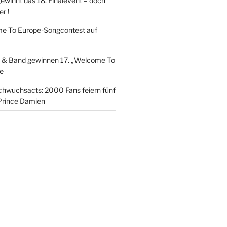
winnt das 18. Finalevent – doch
r !
me To Europe-Songcontest auf
 & Band gewinnen 17. „Welcome To
le
chwuchsacts: 2000 Fans feiern fünf
 Prince Damien