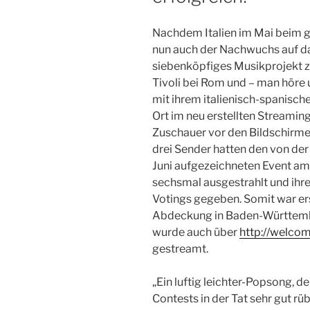
Nachdem Italien im Mai beim g
nun auch der Nachwuchs auf da
siebenköpfiges Musikprojekt z
Tivoli bei Rom und – man höre
mit ihrem italienisch-spanisch
Ort im neu erstellten Streamin
Zuschauer vor den Bildschirme
drei Sender hatten den von de
Juni aufgezeichneten Event 
sechsmal ausgestrahlt und ihre
Votings gegeben. Somit war er
Abdeckung in Baden-Württembe
wurde auch über
http://welco
gestreamt.
„Ein luftig leichter-Popsong, 
Contests in der Tat sehr gut r