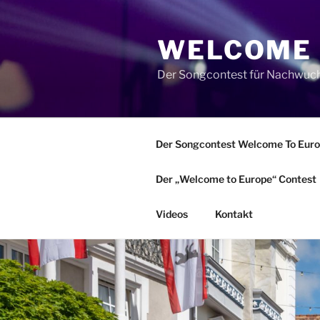
Zum
Inhalt
WELCOME 
springen
Der Songcontest für Nachwuch
Der Songcontest Welcome To Europ
Der „Welcome to Europe“ Contest
Videos
Kontakt