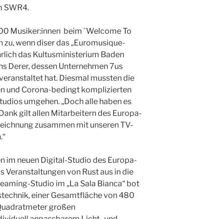
im SWR4.
000 Musiker:innen beim `Welcome To
n zu, wenn diser das „Euromusique-
ährlich das Kultusministerium Baden
ns Derer, dessen Unternehmen 7us
ranstaltet hat. Diesmal mussten die
ten und Corona-bedingt komplizierten
tudios umgehen. „Doch alle haben es
Dank gilt allen Mitarbeitern des Europa-
fzeichnung zusammen mit unseren TV-
.“
ren im neuen Digital-Studio des Europa-
 Veranstaltungen von Rust aus in die
reaming-Studio im „La Sala Bianca“ bot
technik, einer Gesamtfläche von 480
Quadratmeter großen
dividuell anpassbarem Licht- und