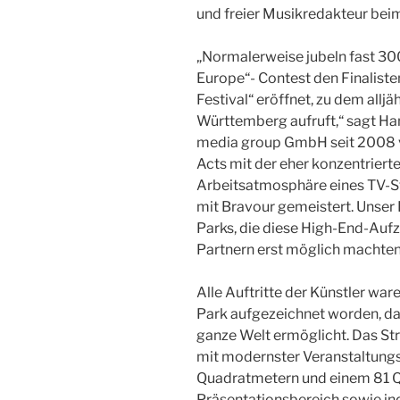
und freier Musikredakteur be
„Normalerweise jubeln fast 3
Europe“- Contest den Finaliste
Festival“ eröffnet, zu dem allj
Württemberg aufruft,“ sagt Ha
media group GmbH seit 2008 ve
Acts mit der eher konzentrier
Arbeitsatmosphäre eines TV-S
mit Bravour gemeistert. Unser 
Parks, die diese High-End-Au
Partnern erst möglich machten
Alle Auftritte der Künstler wa
Park aufgezeichnet worden, das
ganze Welt ermöglicht. Das St
mit modernster Veranstaltungs
Quadratmetern und einem 81 
Präsentationsbereich sowie in