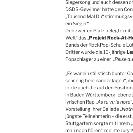
Siegersong und auch dessen c
DSDS-Gewinner hatte den Cont
„Tausend Mal Du“ stimmungsvoll
ein Sieger“.
Den zweiten Platz belegte mit d
Welt“ das „
Projekt Rock-At-
Bands der RockPop-Schule Lüb
Dritter wurde die 16-jährige
Le
Popschlager zu einer „
Reise d
„Es war ein stilistisch bunter C
sehr eng beieinander lagen“, m
lobte auch die auf den Position
in Baden Württemberg leben
lyrischen Rap „
As tu vu la note
“
Vorstellung ihrer Ballade „
Noth
jüngste Teilnehmerin – die erst
Stuttgartern sorgte mit ihrem „
man noch hören“, meinte Jury-M