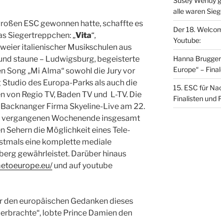
Susey Wendy ge
alle waren Siege
roßen ESC gewonnen hatte, schaffte es
Der 18. Welco
s Siegertreppchen: „
Vita
“,
Youtube:
weier italienischer Musikschulen aus
 und staune – Ludwigsburg, begeisterte
Hanna Brugger
Europe“ – Fina
en Song „Mi Alma“ sowohl die Jury vor
g Studio des Europa-Parks als auch die
15. ESC für Na
n von Regio TV, Baden TV und L-TV. Die
Finalisten und
r Backnanger Firma Skyeline-Live am 22.
am vergangenen Wochenende insgesamt
n Sehern die Möglichkeit eines Tele-
stmals eine komplette mediale
rg gewährleistet. Darüber hinaus
metoeurope.eu/
und auf youtube
der den europäischen Gedanken dieses
überbrachte“, lobte Prince Damien den