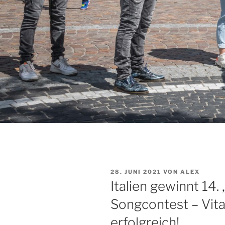
VERÖFFENTLICHT
28. JUNI 2021
VON
ALEX
AM
Italien gewinnt 14
Songcontest – Vita
erfolgreich!