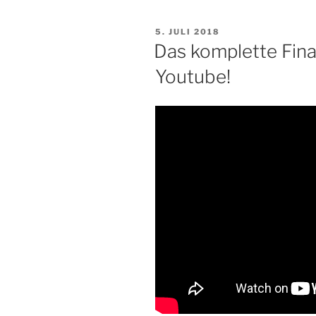
VERÖFFENTLICHT
5. JULI 2018
AM
Das komplette Fin
Youtube!