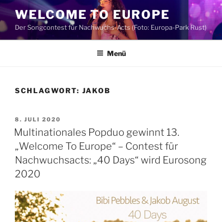
Zum
WELCOME TO EUROPE
Inhalt
Der Songcontest für Nachwuchs-Acts (Foto: Europa-Park Rust)
springen
Menü
SCHLAGWORT:
JAKOB
VERÖFFENTLICHT
8. JULI 2020
AM
Multinationales Popduo gewinnt 13.
„Welcome To Europe“ – Contest für
Nachwuchsacts: „40 Days“ wird Eurosong
2020