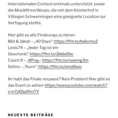
internationalen Contest erstmals unterstützt, sowie
die Musikfirma Wespo, die mit dem Klosterhof in
Villingen Schwenningen eine geeignete Location zur
Verfügung stellte.
Hier gibt es alle Finalsongs zu hören:
Bibi & Jakob – „40 Days“:
https://ffm.to/bekvmo2
Lexis74 – „Jeder Tag ist ein
Geschenk“:
https://ffm.to/2kkbd0w
Czech It – „
#Pray
„:
https://ffm.to/nxwmg3m
Selina – „Yours“:
https://ffm.to/oma9eer
Ihr habt das Finale verpasst? Kein Problem! Hier gibt es
das Event zu sehen:
https://www.youtube.com/watch?
v=n7jXDp0fmTY
NEUESTE BEITRÄGE