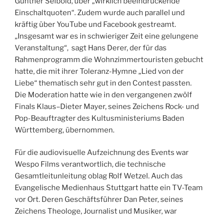
Günther Seibold, über „wirklich beeindruckende
Einschaltquoten“. Zudem wurde auch parallel und
kräftig über YouTube und Facebook gestreamt.
„Insgesamt war es in schwieriger Zeit eine gelungene
Veranstaltung“, sagt Hans Derer, der für das
Rahmenprogramm die Wohnzimmertouristen gebucht
hatte, die mit ihrer Toleranz-Hymne „Lied von der
Liebe“ thematisch sehr gut in den Contest passten.
Die Moderation hatte wie in den vergangenen zwölf
Finals Klaus–Dieter Mayer, seines Zeichens Rock- und
Pop-Beauftragter des Kultusministeriums Baden
Württemberg, übernommen.
Für die audiovisuelle Aufzeichnung des Events war
Wespo Films verantwortlich, die technische
Gesamtleitunleitung oblag Rolf Wetzel. Auch das
Evangelische Medienhaus Stuttgart hatte ein TV-Team
vor Ort. Deren Geschäftsführer Dan Peter, seines
Zeichens Theologe, Journalist und Musiker, war