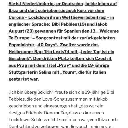
Sie ist Niederländerin , er Deutscher, beide leben auf
Ibiza und dort schrieben sie auch kurz vor dem
Corona – Lockdown ihren Wettbewerbsbeitrag – in
englischer Sprache: Bibi Pebbles (19) und Jakob
August (23) gewannen für Spanien den 13. „Welcome
To Europe“ – Songcontest mit der zurückgelehnten
Popminiatur „40 Days“. Zweiter wurde das
Heilbronner Rap-Trio Lexis74 mit „Jeder Tag ist ein
Geschenk“. Den dritten Platz teilten sich Czech it
aus Prag mit dem Titel „Pray“ und die 19-jährige
Stuttgarterin Selina mit „Yours“, die für Italien
gestartet war.
„Ich bin überglücklich“, freute sich die 19-jährige Bibi
Pebbles, die den Love-Song zusammen mit Jakob
geschrieben und eingesungen hat, „das war ein
riesiges Erlebnis. Denn außer, dass es kurz nach
Lockdown-Schluss nicht so einfach war, von Ibiza nach
Deutschland zu gelangen, war dies auch mein erster