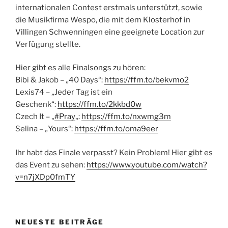
internationalen Contest erstmals unterstützt, sowie
die Musikfirma Wespo, die mit dem Klosterhof in
Villingen Schwenningen eine geeignete Location zur
Verfügung stellte.
Hier gibt es alle Finalsongs zu hören:
Bibi & Jakob – „40 Days“:
https://ffm.to/bekvmo2
Lexis74 – „Jeder Tag ist ein
Geschenk“:
https://ffm.to/2kkbd0w
Czech It – „
#Pray
„:
https://ffm.to/nxwmg3m
Selina – „Yours“:
https://ffm.to/oma9eer
Ihr habt das Finale verpasst? Kein Problem! Hier gibt es
das Event zu sehen:
https://www.youtube.com/watch?
v=n7jXDp0fmTY
NEUESTE BEITRÄGE