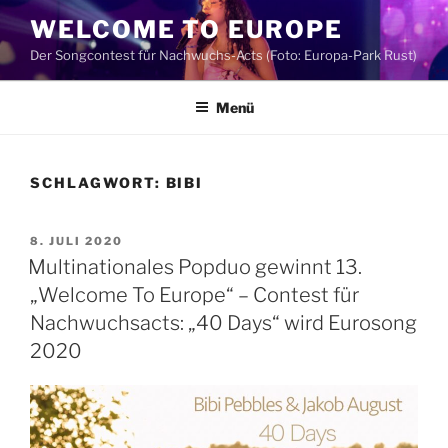
Zum
WELCOME TO EUROPE
Inhalt
Der Songcontest für Nachwuchs-Acts (Foto: Europa-Park Rust)
springen
Menü
SCHLAGWORT:
BIBI
VERÖFFENTLICHT
8. JULI 2020
AM
Multinationales Popduo gewinnt 13.
„Welcome To Europe“ – Contest für
Nachwuchsacts: „40 Days“ wird Eurosong
2020