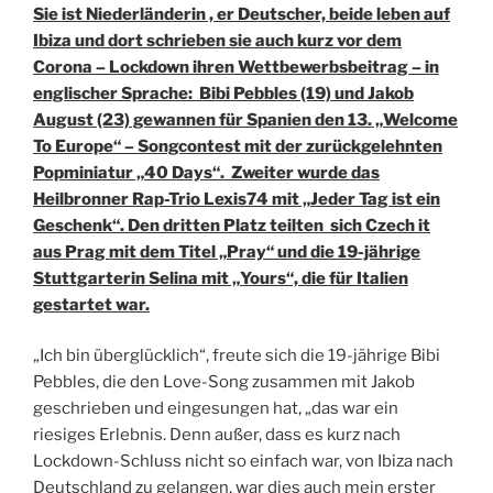
Sie ist Niederländerin , er Deutscher, beide leben auf
Ibiza und dort schrieben sie auch kurz vor dem
Corona – Lockdown ihren Wettbewerbsbeitrag – in
englischer Sprache: Bibi Pebbles (19) und Jakob
August (23) gewannen für Spanien den 13. „Welcome
To Europe“ – Songcontest mit der zurückgelehnten
Popminiatur „40 Days“. Zweiter wurde das
Heilbronner Rap-Trio Lexis74 mit „Jeder Tag ist ein
Geschenk“. Den dritten Platz teilten sich Czech it
aus Prag mit dem Titel „Pray“ und die 19-jährige
Stuttgarterin Selina mit „Yours“, die für Italien
gestartet war.
„Ich bin überglücklich“, freute sich die 19-jährige Bibi
Pebbles, die den Love-Song zusammen mit Jakob
geschrieben und eingesungen hat, „das war ein
riesiges Erlebnis. Denn außer, dass es kurz nach
Lockdown-Schluss nicht so einfach war, von Ibiza nach
Deutschland zu gelangen, war dies auch mein erster