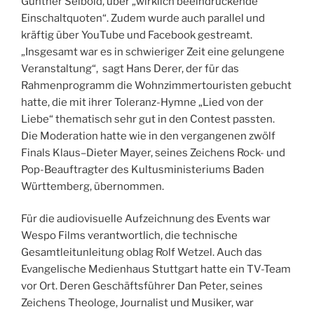
Günther Seibold, über „wirklich beeindruckende
Einschaltquoten“. Zudem wurde auch parallel und
kräftig über YouTube und Facebook gestreamt.
„Insgesamt war es in schwieriger Zeit eine gelungene
Veranstaltung“, sagt Hans Derer, der für das
Rahmenprogramm die Wohnzimmertouristen gebucht
hatte, die mit ihrer Toleranz-Hymne „Lied von der
Liebe“ thematisch sehr gut in den Contest passten.
Die Moderation hatte wie in den vergangenen zwölf
Finals Klaus–Dieter Mayer, seines Zeichens Rock- und
Pop-Beauftragter des Kultusministeriums Baden
Württemberg, übernommen.
Für die audiovisuelle Aufzeichnung des Events war
Wespo Films verantwortlich, die technische
Gesamtleitunleitung oblag Rolf Wetzel. Auch das
Evangelische Medienhaus Stuttgart hatte ein TV-Team
vor Ort. Deren Geschäftsführer Dan Peter, seines
Zeichens Theologe, Journalist und Musiker, war