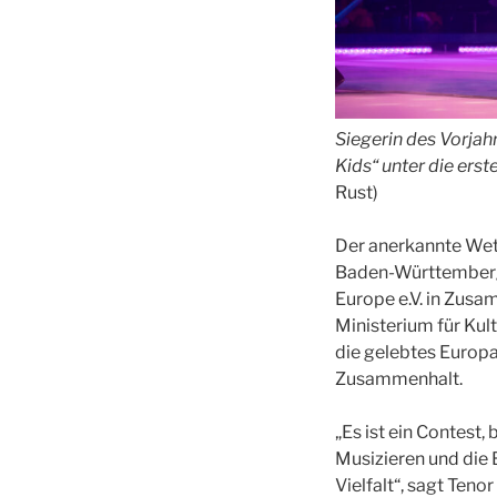
Siegerin des Vorjahr
Kids“ unter die erst
Rust)
Der anerkannte Wet
Baden-Württembergs
Europe e.V. in Zus
Ministerium für Ku
die gelebtes Europa
Zusammenhalt.
„Es ist ein Contest
Musizieren und die
Vielfalt“, sagt Ten