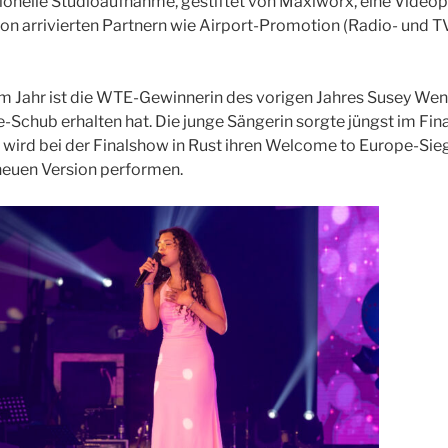
ionelle Studioaufnahme, gestiftet von Maxiworx, eine Videop
n arrivierten Partnern wie Airport-Promotion (Radio- und TV
em Jahr ist die WTE-Gewinnerin des vorigen Jahres Susey We
re-Schub erhalten hat. Die junge Sängerin sorgte jüngst im Fin
d wird bei der Finalshow in Rust ihren Welcome to Europe-Sieg
neuen Version performen.