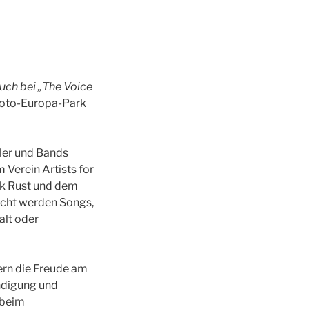
auch bei „The Voice
oto-Europa-Park
ler und Bands
Verein Artists for
rk Rust und dem
ucht werden Songs,
alt oder
dern die Freude am
ndigung und
 beim