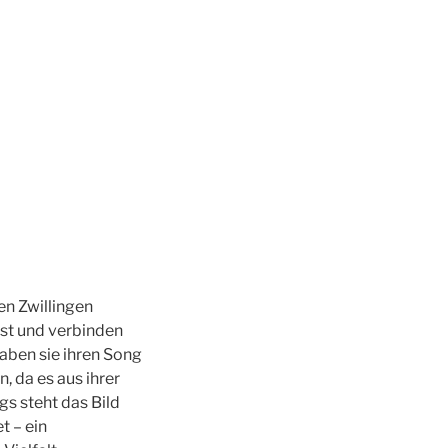
en Zwillingen
st und verbinden
aben sie ihren Song
n, da es aus ihrer
s steht das Bild
t – ein