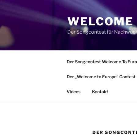
Zum
Inhalt
WELCOME 
springen
Der Songcontest für Nachwuch
Der Songcontest Welcome To Europ
Der „Welcome to Europe“ Contest
Videos
Kontakt
DER SONGCONTE