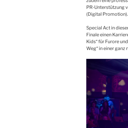
zudem eine profess
PR-Unterstützung vo
(Digital Promotion).
Special Act in dies
Finale einen Karrie
Kids“ für Furore un
Weg“ in einer ganz 