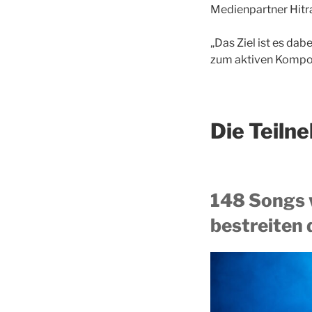
Medienpartner Hitra
„Das Ziel ist es da
zum aktiven Kompon
Die Teiln
148 Songs 
bestreiten 