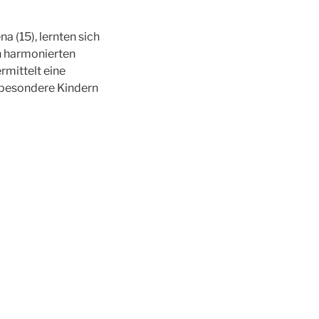
a (15), lernten sich
n harmonierten
rmittelt eine
nsbesondere Kindern