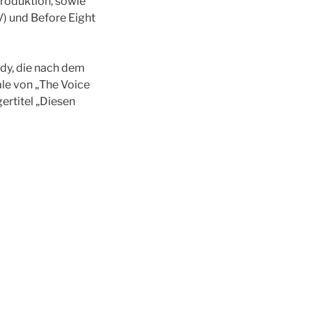
roduktion, sowie
) und Before Eight
ndy, die nach dem
ale von „The Voice
ertitel „Diesen