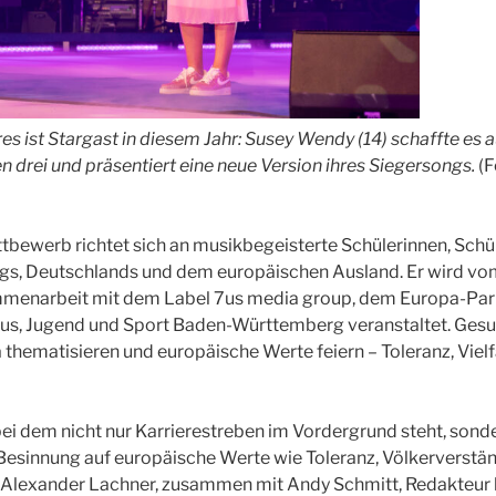
es ist Stargast in diesem Jahr: Susey Wendy (14) schaffte es 
en drei und präsentiert eine neue Version ihres Siegersongs.
(F
tbewerb richtet sich an musikbegeisterte Schülerinnen, Schü
, Deutschlands und dem europäischen Ausland. Er wird vom 
ammenarbeit mit dem Label 7us media group, dem Europa-Pa
ltus, Jugend und Sport Baden-Württemberg veranstaltet. Ges
 thematisieren und europäische Werte feiern – Toleranz, Vielf
, bei dem nicht nur Karrierestreben im Vordergrund steht, son
 Besinnung auf europäische Werte wie Toleranz, Völkerverstä
or Alexander Lachner, zusammen mit Andy Schmitt, Redakteur