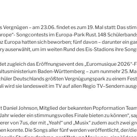
ins Vergnügen – am 23.06. findet es zum 19. Mal statt: Das st
rope“- Songcontests im Europa-Park Rust. 148 Schülerban
z Europa hatten sich beworben; fünf davon – darunter ein ga
ry auserwählt, um im weiten Rund des Eis-Stadions ihre Songs
det zugleich das Eröffnungsevent des „Euromusique 2026“-Fe
ultusministerium Baden-Württemberg – zum nunmehr 25. Ma
chüler Deutschlands größten Vergnügungspark zu einem Festi
uli wird sie landesweit im TV auf allen Regio TV–Sendern ausg
t Daniel Johnson, Mitglied der bekannten Popformation Team
 Jahr wieder ein stimmungsvolles Finale bieten zu können“, sag
erer von 7us, der mit „Yeah!“ und „Musix“ zudem auch zwei 
en konnte. Die Songs aller fünf werden veröffentlicht, der/di