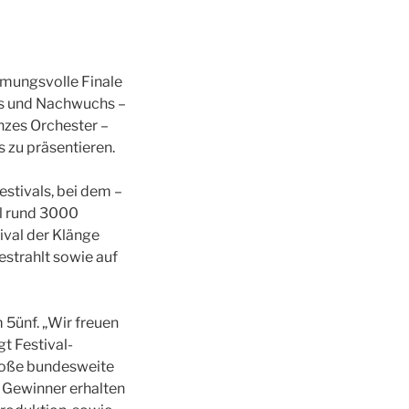
immungsvolle Finale
ds und Nachwuchs –
nzes Orchester –
 zu präsentieren.
stivals, bei dem –
l rund 3000
val der Klänge
estrahlt sowie auf
 5ünf. „Wir freuen
t Festival-
große bundesweite
e Gewinner erhalten